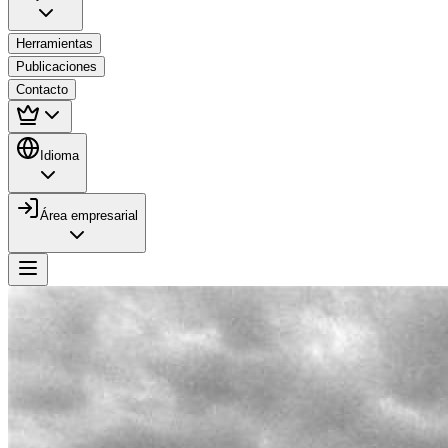
Herramientas
Publicaciones
Contacto
Idioma
Área empresarial
Próximamente disponible
Vuelos con drones
Nuevo servicio de adquisición de datos mediante
tecnología de drones para análisis territorial y gestión