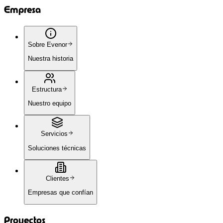
Información de Contacto
Av. de la República Argentina, 27 41011 Sevilla,
España
info@evenor-tech.com
+34 954 035 047
Newsletter
Mantente al día con nuestros últimos proyectos y
avances en tecnología sostenible.
©
2026
Evenor-Tech. Todos los derechos reservados.
Aviso Legal
Política de privacidad
Cookies
¡Mantente informado!