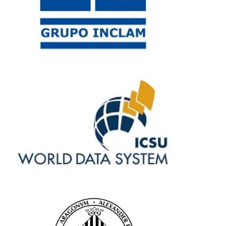
Descargar memoria ambiental
Innovación
Tecnología avanzada para desafíos del futuro
Empresa
Sobre Evenor
Nuestra historia
Estructura
Nuestro equipo
Servicios