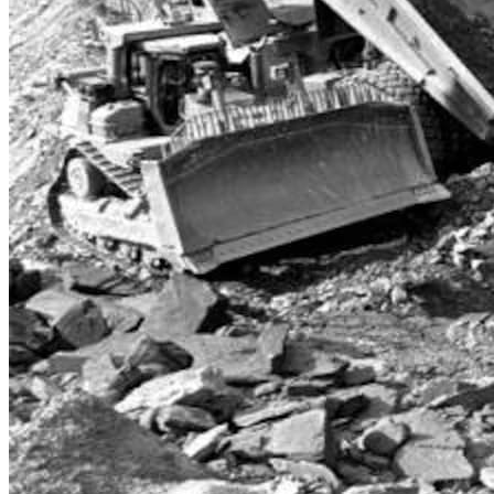
"
I am highly impressed with Evenor tech's
services... Their solutions for soil use and
protection are top‑notch. The team is
professional, efficient, and reliable. I would
highly recommend Evenor tech…
"
PD
Paul Donaldson
Trustburn
Organizaciones
que confían en nosotros